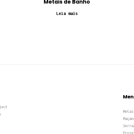
Metais de Banho
Leia mais
Men
ject
Metai
s
Maçan
Serra
Proje