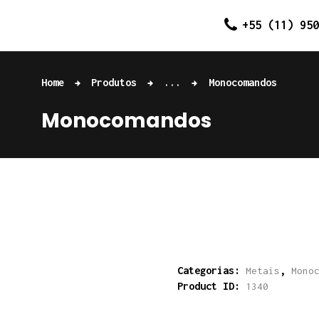
Home
+55 (11) 950
Quem somos
Home
Produtos
...
Monocomandos
Produtos
Monocomandos
Contato
Categorias:
,
Metais
Mono
Product ID:
1340