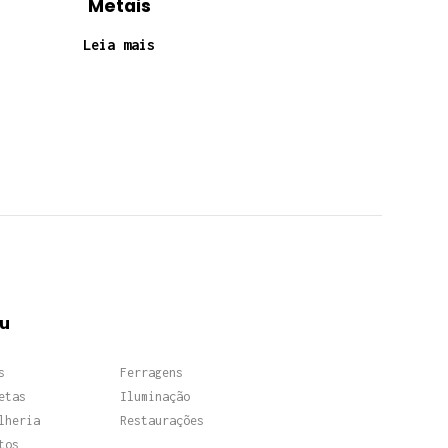
Metais
Leia mais
u
s
Ferragens
etas
Iluminação
lheria
Restaurações
tos