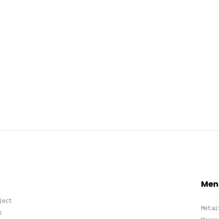
Men
ject
Metai
s