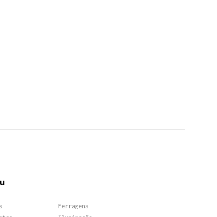
u
s
Ferragens