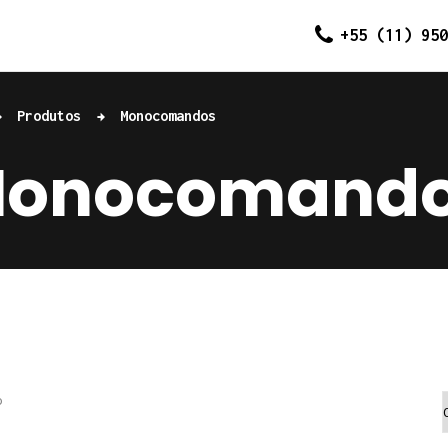
Home
+55 (11) 950
Quem somos
Produtos
Monocomandos
Produtos
onocomand
Contato
o