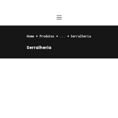
Home
Home
Produtos
...
Serralheria
Quem somos
Serralheria
Produtos
Contato